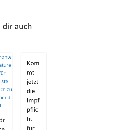
 dir auch
Kom
mt
jetzt
die
Impf
pflic
ht
dr
für
te