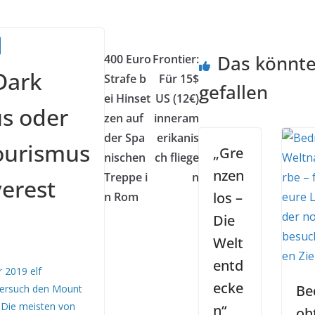
Das könnte
400 Euro
Frontier:
Dark
Strafe b
Für 15$
gefallen
ei Hinset
US (12€)
s oder
zen auf
inneram
der Spa
erikanis
ourismus
„Gre
nischen
ch fliege
nzen
Treppe i
n
erest
los –
n Rom
Die
Welt
entd
r 2019 elf
ecke
Be
ersuch den Mount
. Die meisten von
n“
oh