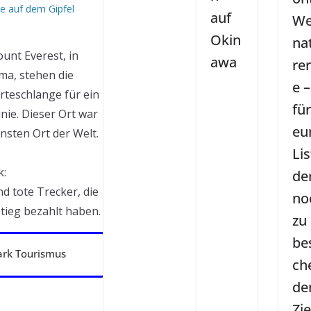
ie auf dem Gipfel
auf
We
Okin
na
unt Everest, in
awa
re
ma, stehen die
e –
rteschlange für ein
fü
inie. Dieser Ort war
eu
nsten Ort der Welt.
Li
k:
de
 tote Trecker, die
no
stieg bezahlt haben.
zu
be
k Tourismus
ch
de
Zie