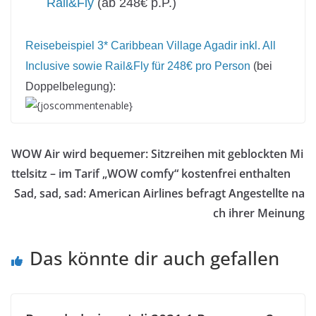
Rail&Fly
(ab 248€ p.P.)
Reisebeispiel 3* Caribbean Village Agadir inkl. All
Inclusive sowie Rail&Fly für 248€ pro Person
(bei
Doppelbelegung):
{joscommentenable}
WOW Air wird bequemer: Sitzreihen mit geblockten Mi
ttelsitz – im Tarif „WOW comfy“ kostenfrei enthalten
Sad, sad, sad: American Airlines befragt Angestellte na
ch ihrer Meinung
Das könnte dir auch gefallen