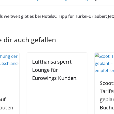
s weltweit gibt es bei HotelsC
Tipp für Türkei-Urlauber: Jetz
 dir auch gefallen
Lufthansa sperrt
Lounge für
Eurowings Kunden.
Scoot
Tarif
auf
geplan
outen
Buch