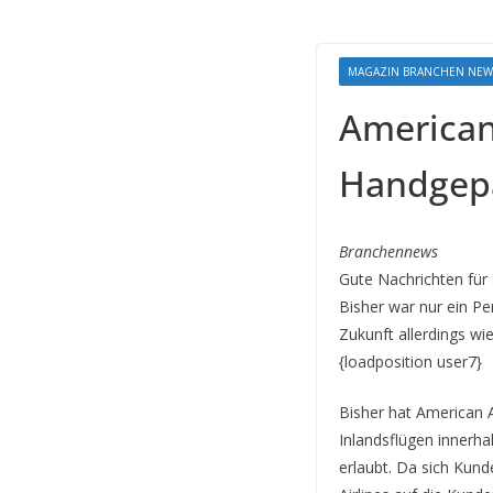
MAGAZIN BRANCHEN NEW
American
Handgepä
Branchennews
Gute Nachrichten für 
Bisher war nur ein Pe
Zukunft allerdings w
{loadposition user7}
Bisher hat American A
Inlandsflügen innerh
erlaubt. Da sich Kun