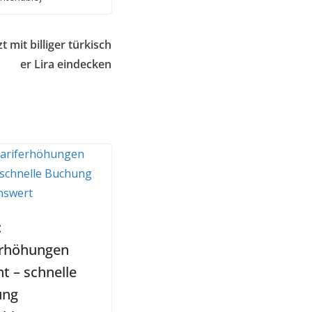
t mit billiger türkisch
er Lira eindecken
:
erhöhungen
t – schnelle
ung