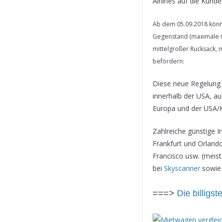
Airlines auf die Kund
Ab dem 05.09.2018 könn
Gegenstand (maximale Gr
mittelgroßer Rucksack, m
befördern:
Diese neue Regelung g
innerhalb der USA, a
Europa und der USA/
Zahlreiche günstige I
Frankfurt und Orland
Francisco usw. (meist
bei
Skyscanner
sowie 
===>
Die billigs