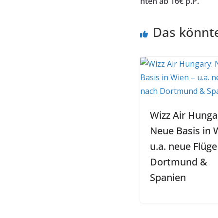
hten ab 16€ p.P.
Das könnte
Wizz Air Hunga
Neue Basis in 
u.a. neue Flüg
Dortmund &
Spanien