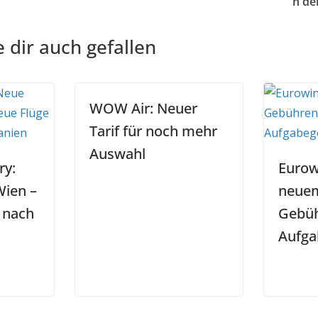
n de
 dir auch gefallen
WOW Air: Neuer
Tarif für noch mehr
Auswahl
ry:
Eurow
Wien –
neue
e nach
Gebüh
Aufga