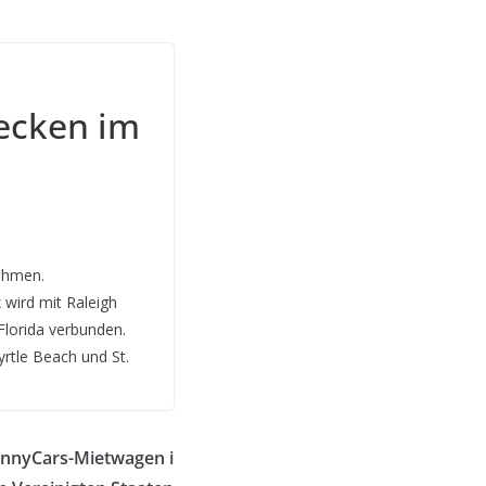
recken im
nahmen.
 wird mit Raleigh
lorida verbunden.
rtle Beach und St.
unnyCars-Mietwagen i