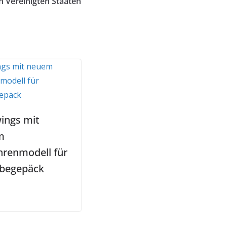
n Vereinigten Staaten
ings mit
m
renmodell für
begepäck