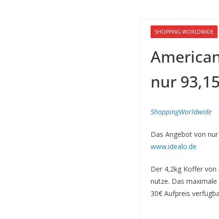
SHOPPING WORLDWIDE
American
nur 93,1
ShoppingWorldwide
De
Das Angebot von nur 9
www.idealo.de
Der 4,2kg Koffer von 
nutze. Das maximale V
30€ Aufpreis verfügba