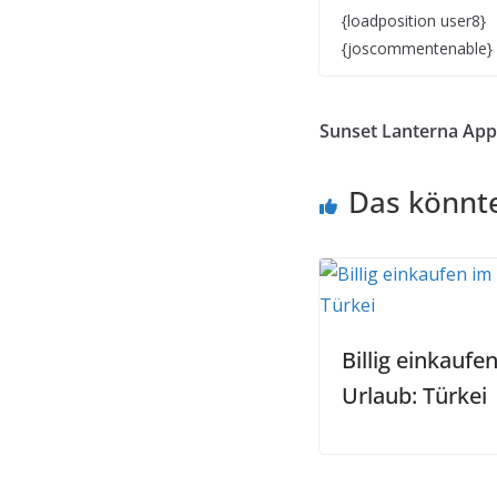
{loadposition user8}
{joscommentenable}
Sunset Lanterna App
Das könnte
Billig einkaufe
Urlaub: Türkei