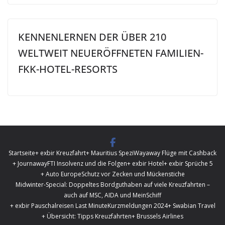
KENNENLERNEN DER ÜBER 210
WELTWEIT NEUERÖFFNETEN FAMILIEN-
FKK-HOTEL-RESORTS
Startseite
+ exbir Kreuzfahrt
+ Mauritius Spezi
Wayaway Flüge mit Cashback
+ Journaway
FTI Insolvenz und die Folgen
+ exbir Hotel
+ exbir Sprüche 5
+ Auto Europe
Schutz vor Zecken und Mückenstiche
Midwinter-Special: Doppeltes Bordguthaben auf viele Kreuzfahrten –
auch auf MSC, AIDA und MeinSchiff
+ exbir Pauschalreisen Last Minute
Kurzmeldungen 2024
+ Swabian Travel
+ Übersicht: Tipps Kreuzfahrten
+ Brussels Airlines