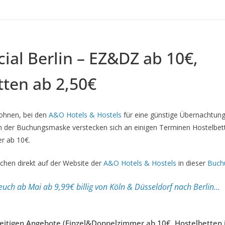
ial Berlin – EZ&DZ ab 10€,
tten ab 2,50€
lohnen, bei den
A&O Hotels & Hostels
für eine günstige Übernachtungs
in der Buchungsmaske verstecken sich an einigen Terminen Hostelbe
r ab 10€.
pchen direkt auf der Website der
A&O Hotels & Hostels
in dieser
Buch
t euch ab Mai ab 9,99€ billig von Köln & Düsseldorf nach Berlin…
rzeitigen Angebote (Einzel&Doppelzimmer ab 10€, Hostelbetten 