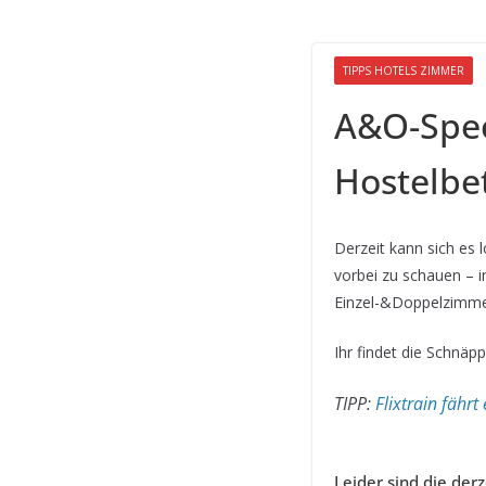
TIPPS HOTELS ZIMMER
A&O-Spec
Hostelbe
Derzeit kann sich es 
vorbei zu schauen – 
Einzel-&Doppelzimme
Ihr findet die Schnäp
TIPP:
Flixtrain fähr
Leider sind die de