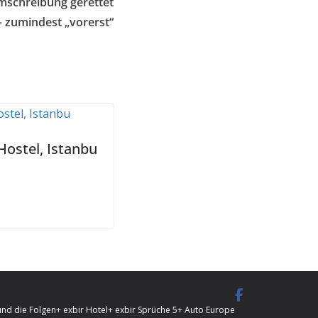
mschreibung gerettet
– zumindest „vorerst“
Hostel, Istanbu
und die Folgen
+ exbir Hotel
+ exbir Sprüche 5
+ Auto Europe