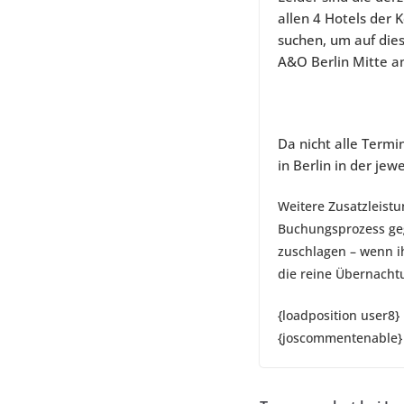
allen 4 Hotels der 
suchen, um auf dies
A&O Berlin Mitte a
Da nicht alle Termi
in Berlin in der je
Weitere Zusatzleist
Buchungsprozess geg
zuschlagen – wenn ih
die reine Übernacht
{loadposition user8}
{joscommentenable}