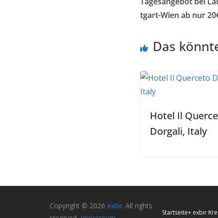
Tagesangebot bei Lau
tgart-Wien ab nur 20
Das könnte
Hotel Il Querc
Dorgali, Italy
Copyright © 2026
exbir
. All rights
Startseite
+ exbir Kre
reserved.
Impressum
-