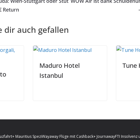
da: Wien-Stuttgart oder Stut
WOW Air ist dank Schuldenu
€ Return
 dir auch gefallen
Maduro Hotel
Tune 
eto
Istanbul
uzfahrt
+ Mauritius Spezi
Wayaway Flüge mit Cashback
+ Journaway
FTI Insolvenz 