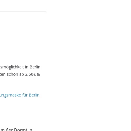
möglichkeit in Berlin
tten schon ab 2,50€ &
ungsmaske für Berlin
.
im 6er Dorm) in