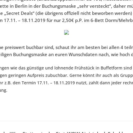
Kette in Berlin in der Buchungsmaske „sehr versteckt“, daher mü
e „Secret Deals“ (die übrigens offiziell nicht beworben werden) 
m 17.11. – 18.11.2019 für nur 2,50€ p.P. im 6-Bett Dorm/Mehr
ne preiswert buchbar sind, schaut ihr am besten bei allen 4 te
weiligen Buchungsmaske an euren Wunschdaten nach, wie hoch d
ungen wie das günstige und lohnende Frühstück in Buffetform sind
en geringen Aufpreis zubuchbar. Gerne könnt ihr auch als Gruppe
r z.B. den Termin 17.11. – 18.11.2019 nutzt, zahlt dann jeder rech
ung.