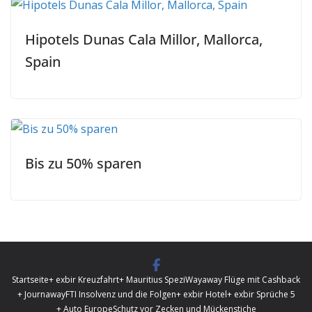
Hipotels Dunas Cala Millor, Mallorca,
Spain
Bis zu 50% sparen
Startseite
+ exbir Kreuzfahrt
+ Mauritius Spezi
Wayaway Flüge mit Cashback
+ Journaway
FTI Insolvenz und die Folgen
+ exbir Hotel
+ exbir Sprüche 5
+ Auto Europe
Schutz vor Zecken und Mückenstiche