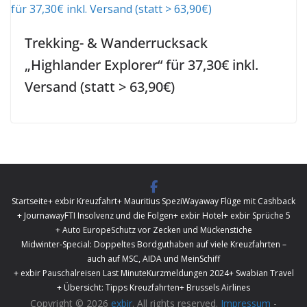
Trekking- & Wanderrucksack
„Highlander Explorer“ für 37,30€ inkl.
Versand (statt > 63,90€)
Startseite
+ exbir Kreuzfahrt
+ Mauritius Spezi
Wayaway Flüge mit Cashback
+ Journaway
FTI Insolvenz und die Folgen
+ exbir Hotel
+ exbir Sprüche 5
+ Auto Europe
Schutz vor Zecken und Mückenstiche
Midwinter-Special: Doppeltes Bordguthaben auf viele Kreuzfahrten –
auch auf MSC, AIDA und MeinSchiff
+ exbir Pauschalreisen Last Minute
Kurzmeldungen 2024
+ Swabian Travel
+ Übersicht: Tipps Kreuzfahrten
+ Brussels Airlines
Copyright © 2026
exbir
. All rights reserved.
Impressum
-