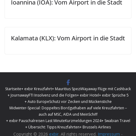
Ioannina (IOA): Vom Airport in die Stadt
Kalamata (KLX): Vom Airport in die Stadt
Startseite
+ exbir Kreuzfahrt
+ Mauritius Spezi
Wayaway Flüge mit Cashback
+ Journaway
FTI Insolvenz und die Folgen
+ exbir Hotel
+ exbir Sprüche 5
+ Auto Europe
Schutz vor Zecken und Mückenstiche
Midwinter-Special: Doppeltes Bordguthaben auf viele Kreuzfahrten –
auch auf MSC, AIDA und MeinSchiff
+ exbir Pauschalreisen Last Minute
Kurzmeldungen 2024
+ Swabian Travel
+ Übersicht: Tipps Kreuzfahrten
+ Brussels Airlines
Copyright © 2026
exbir
. All rights reserved.
Impressum
-