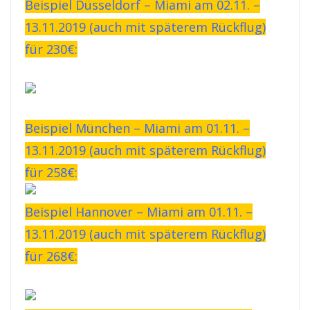
Beispiel Düsseldorf – Miami am 02.11. –
13.11.2019 (auch mit späterem Rückflug)
für 230€:
Beispiel München – Miami am 01.11. –
13.11.2019 (auch mit späterem Rückflug)
für 258€:
Beispiel Hannover – Miami am 01.11. –
13.11.2019 (auch mit späterem Rückflug)
für 268€: