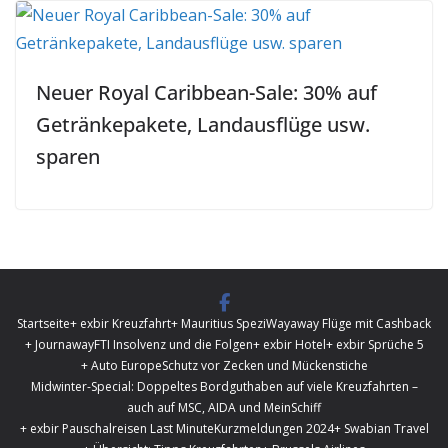
Neuer Royal Caribbean-Sale: 30% auf
Getränkepakete, Landausflüge usw.
sparen
Startseite
+ exbir Kreuzfahrt
+ Mauritius Spezi
Wayaway Flüge mit Cashback
+ Journaway
FTI Insolvenz und die Folgen
+ exbir Hotel
+ exbir Sprüche 5
+ Auto Europe
Schutz vor Zecken und Mückenstiche
Midwinter-Special: Doppeltes Bordguthaben auf viele Kreuzfahrten –
auch auf MSC, AIDA und MeinSchiff
+ exbir Pauschalreisen Last Minute
Kurzmeldungen 2024
+ Swabian Travel