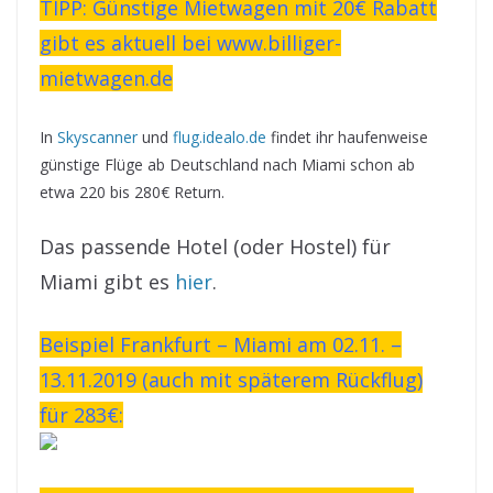
TIPP: Günstige Mietwagen mit 20€ Rabatt
gibt es aktuell bei www.billiger-
mietwagen.de
In
Skyscanner
und
flug.idealo.de
findet ihr haufenweise
günstige Flüge ab Deutschland nach Miami schon ab
etwa 220 bis 280€ Return.
Das passende Hotel (oder Hostel) für
Miami gibt es
hier
.
Beispiel Frankfurt – Miami am 02.11. –
13.11.2019 (auch mit späterem Rückflug)
für 283€: