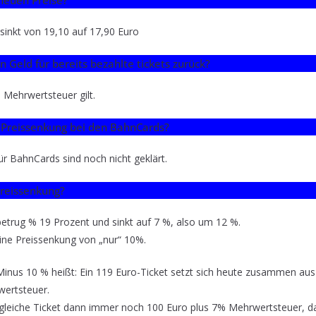
neuen Preise?
sinkt von 19,10 auf 17,90 Euro
eld für bereits bezahlte tickets zurück?
e Mehrwertsteuer gilt.
e Preissenkung bei den BahnCards?
r BahnCards sind noch nicht geklärt.
eissenkung?
etrug % 19 Prozent und sinkt auf 7 %, also um 12 %.
eine Preissenkung von „nur“ 10%.
Minus 10 % heißt: Ein 119 Euro-Ticket setzt sich heute zusammen aus
ertsteuer.
 gleiche Ticket dann immer noch 100 Euro plus 7% Mehrwertsteuer, da