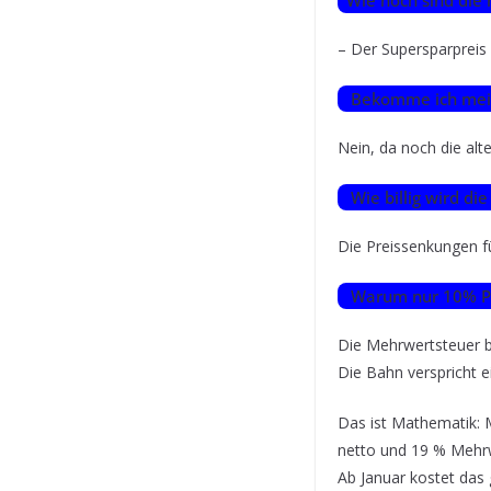
Wie hoch sind die 
– Der Supersparpreis 
Bekomme ich mein G
Nein, da noch die alt
Wie billig wird di
Die Preissenkungen fü
Warum nur 10% Pr
Die Mehrwertsteuer b
Die Bahn verspricht 
Das ist Mathematik: 
netto und 19 % Mehrw
Ab Januar kostet das