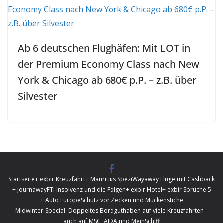
Ab 6 deutschen Flughäfen: Mit LOT in
der Premium Economy Class nach New
York & Chicago ab 680€ p.P. – z.B. über
Silvester
Startseite
+ exbir Kreuzfahrt
+ Mauritius Spezi
Wayaway Flüge mit Cashback
+ Journaway
FTI Insolvenz und die Folgen
+ exbir Hotel
+ exbir Sprüche 5
+ Auto Europe
Schutz vor Zecken und Mückenstiche
Midwinter-Special: Doppeltes Bordguthaben auf viele Kreuzfahrten –
auch auf MSC, AIDA und MeinSchiff