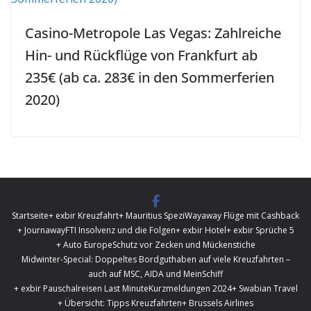
Casino-Metropole Las Vegas: Zahlreiche
Hin- und Rückflüge von Frankfurt ab
235€ (ab ca. 283€ in den Sommerferien
2020)
Startseite
+ exbir Kreuzfahrt
+ Mauritius Spezi
Wayaway Flüge mit Cashback
+ Journaway
FTI Insolvenz und die Folgen
+ exbir Hotel
+ exbir Sprüche 5
+ Auto Europe
Schutz vor Zecken und Mückenstiche
Midwinter-Special: Doppeltes Bordguthaben auf viele Kreuzfahrten –
auch auf MSC, AIDA und MeinSchiff
+ exbir Pauschalreisen Last Minute
Kurzmeldungen 2024
+ Swabian Travel
+ Übersicht: Tipps Kreuzfahrten
+ Brussels Airlines