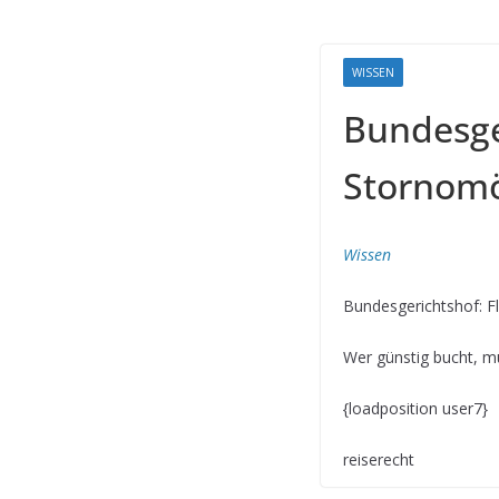
WISSEN
Bundesge
Stornomö
Wissen
Bundesgerichtshof: F
Wer günstig bucht, m
{loadposition user7}
reiserecht