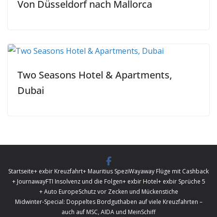
Von Düsseldorf nach Mallorca
Two Seasons Hotel & Apartments,
Dubai
Startseite
+ exbir Kreuzfahrt
+ Mauritius Spezi
Wayaway Flüge mit Cashback
+ Journaway
FTI Insolvenz und die Folgen
+ exbir Hotel
+ exbir Sprüche 5
+ Auto Europe
Schutz vor Zecken und Mückenstiche
Midwinter-Special: Doppeltes Bordguthaben auf viele Kreuzfahrten –
auch auf MSC, AIDA und MeinSchiff