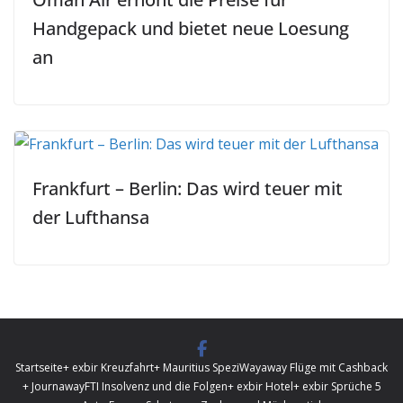
Handgepack und bietet neue Loesung
an
Frankfurt – Berlin: Das wird teuer mit
der Lufthansa
Startseite
+ exbir Kreuzfahrt
+ Mauritius Spezi
Wayaway Flüge mit Cashback
+ Journaway
FTI Insolvenz und die Folgen
+ exbir Hotel
+ exbir Sprüche 5