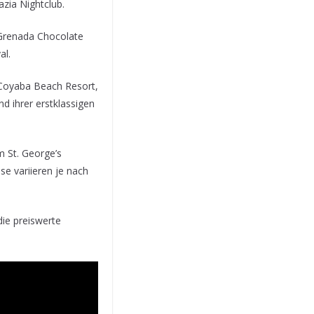
zia Nightclub.
 Grenada Chocolate
al.
 Coyaba Beach Resort,
 ihrer erstklassigen
 St. George’s
e variieren je nach
die preiswerte