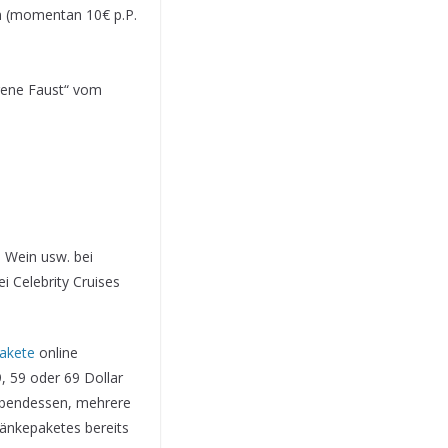
en (momentan 10€ p.P.
igene Faust“ vom
, Wein usw. bei
i Celebrity Cruises
pakete
online
 59 oder 69 Dollar
m Abendessen, mehrere
ränkepaketes bereits