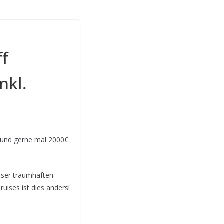
f
nkl.
t und gerne mal 2000€
ieser traumhaften
uises ist dies anders!