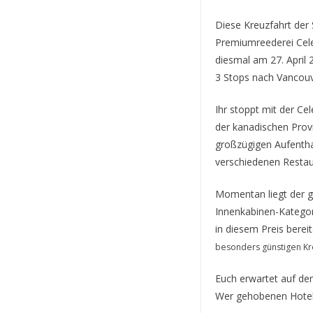
Diese Kreuzfahrt der 
Premiumreederei Celeb
diesmal am 27. April
3 Stops nach Vancouv
Ihr stoppt mit der Ce
der kanadischen Provi
großzügigen Aufentha
verschiedenen Restaur
Momentan liegt der gü
Innenkabinen-Kategor
in diesem Preis berei
besonders günstigen Kr
Euch erwartet auf dem
Wer gehobenen Hotels