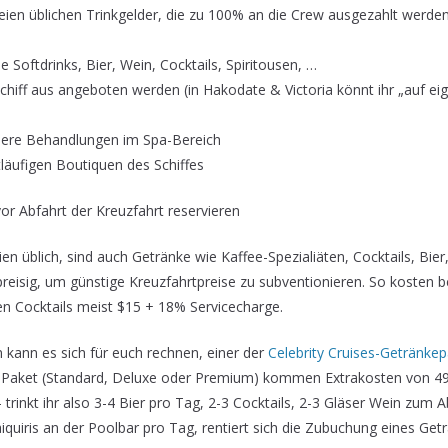
reien üblichen Trinkgelder, die zu 100% an die Crew ausgezahlt werd
 Softdrinks, Bier, Wein, Cocktails, Spiritousen, …
chiff aus angeboten werden (in Hakodate & Victoria könnt ihr „auf e
ere Behandlungen im Spa-Bereich
tläufigen Boutiquen des Schiffes
or Abfahrt der Kreuzfahrt reservieren
ien üblich, sind auch Getränke wie Kaffee-Spezialiäten, Cocktails, Bier
hpreisig, um günstige Kreuzfahrtpreise zu subventionieren. So kosten be
ten Cocktails meist $15 + 18% Servicecharge.
n kann es sich für euch rechnen, einer der
Celebrity Cruises-Getränke
 Paket (Standard, Deluxe oder Premium) kommen Extrakosten von 49,
 trinkt ihr also 3-4 Bier pro Tag, 2-3 Cocktails, 2-3 Gläser Wein zu
aiquiris an der Poolbar pro Tag, rentiert sich die Zubuchung eines Get