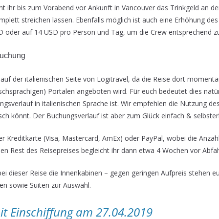
nt ihr bis zum Vorabend vor Ankunft in Vancouver das Trinkgeld an d
plett streichen lassen. Ebenfalls möglich ist auch eine Erhöhung des 
 oder auf 14 USD pro Person und Tag, um die Crew entsprechend zu
Buchung
auf der italienischen Seite von Logitravel, da die Reise dort momentan
schsprachigen) Portalen angeboten wird. Für euch bedeutet dies natürl
gsverlauf in italienischen Sprache ist. Wir empfehlen die Nutzung de
enisch könnt. Der Buchungsverlauf ist aber zum Glück einfach & selbster
er Kreditkarte (Visa, Mastercard, AmEx) oder PayPal, wobei die Anzah
en Rest des Reisepreises begleicht ihr dann etwa 4 Wochen vor Abfah
bei dieser Reise die Innenkabinen – gegen geringen Aufpreis stehen 
en sowie Suiten zur Auswahl.
it Einschiffung am 27.04.2019