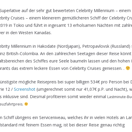
Superlative auf der sehr gut bewerteten Celebrity Millennium – einem 
rity Cruises – einem kleinerem gemütlicheren Schiff der Celebrity Cru
 2019 in Tokio und führt in ingesamt 13 erholsamen Nächten mit zahl
er in den Westen Kanadas.
lebrity Millennium in Hakodate (Nordjapan), Petropavlovsk (Russland) s
nz British-Colombia. An den zahlreichen Seetagen dieser Reise könnt 
ltsbereichen des Schiffes eure Seele baumeln lassen und den hohen 
ants das extrem leckere Essen von Celebrity Cruises geniessen. .
nstigste mögliche Reisepreis bei super billigen 534€ pro Person bei
ie 12 /
Screenshot
(umgerechnet somit nur 41,07€ p.P. und Nacht), w
ts inklusive sind. Diesmal profitieren somit wieder einmal
Lastminute-Bu
euzfahrtpreis.
 Schiff übrigens ein Serviceniveau, welches ihr in vielen Hotels an La
tandard mit feinem Essen mag, ist bei dieser Reise genau richtig