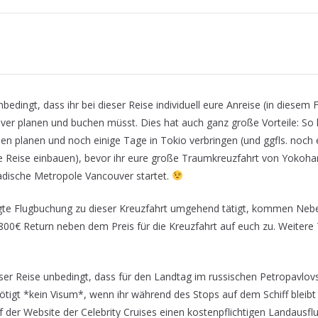
bedingt, dass ihr bei dieser Reise individuell eure Anreise (in diesem 
ver planen und buchen müsst. Dies hat auch ganz große Vorteile: So k
n planen und noch einige Tage in Tokio verbringen (und ggfls. noch 
re Reise einbauen), bevor ihr eure große Traumkreuzfahrt von Yokoha
nadische Metropole Vancouver startet.
gte Flugbuchung zu dieser Kreuzfahrt umgehend tätigt, kommen Nebe
00€ Return neben dem Preis für die Kreuzfahrt auf euch zu. Weitere T
l.
eser Reise unbedingt, dass für den Landtag im russischen Petropavlov
nötigt *kein Visum*, wenn ihr während des Stops auf dem Schiff bleibt
f der Website der Celebrity Cruises einen kostenpflichtigen Landausfl