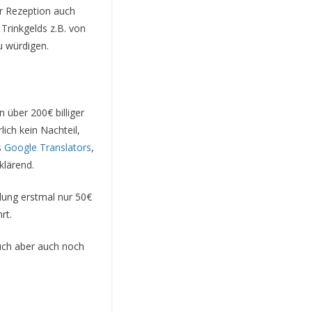
er Rezeption auch
Trinkgelds z.B. von
 würdigen.
 über 200€ billiger
ich kein Nachteil,
s
Google Translators
,
klärend.
lung erstmal nur 50€
rt.
euch aber auch noch