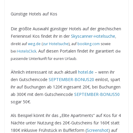
Günstige Hotels auf Kos
Die größte Auswahl günstiger Hotels auf der griechischen
Ferieninsel Kos findet ihr in der
Skyscanner
otelsuche
-H
,
direkt auf
weg.de
(
zur Hotelsuche
), auf
booking.com
sowie
. Auf diesen Portalen findet ihr garantiert
bei
HotelsClick
die
passende Unterkunft für euren Urlaub.
Ähnlich interessant ist auch aktuell
hotel.de
– wenn ihr
den Gutscheincode
SEPTEMBER-BONUS20
einlöst, spart
ihr auf Buchungen ab 120€ ingesamt 20€, bei Buchungen
ab 300€ mit dem Gutscheincode
SEPTEMBER-BONUS50
sogar 50€.
Als Beispiel könnt ihr das „Elite Apartments“ auf Kos für 4
Nächte unter Nutzung des 20€-Gutscheins für 160€ statt
180€ inklusive Frühstück in Buffetform (
Screenshot
) auf