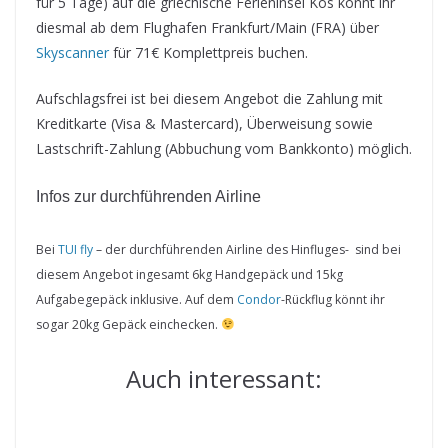
für 5 Tage) auf die griechische Ferieninsel Kos könnt ihr
diesmal ab dem Flughafen Frankfurt/Main (FRA) über
Skyscanner
für 71€ Komplettpreis buchen.
Aufschlagsfrei ist bei diesem Angebot die Zahlung mit
Kreditkarte (Visa & Mastercard), Überweisung sowie
Lastschrift-Zahlung (Abbuchung vom Bankkonto) möglich.
Infos zur durchführenden Airline
Bei
TUI fly
– der durchführenden Airline des Hinfluges-
sind bei
diesem Angebot ingesamt 6kg Handgepäck und 15kg
Aufgabegepäck inklusive. Auf dem
Condor
-Rückflug könnt ihr
sogar 20kg Gepäck einchecken.
Auch interessant: