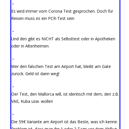
•
Es wird immer vom Corona Test gesprochen. Doch für
Reisen muss es ein PCR-Test sein
•
Und den gibt es NICHT als Selbsttest oder in Apotheken
oder in Altenheimen
.
•
Wer den falschen Test am Airport hat, bleibt am Gate
zurück. Geld ist dann weg!
•
Der Test, den Mallorca will, ist identisch mit dem, den z.B.
VAE, Kuba usw. wollen
•
Die 59€ Variante am Airport ist das Beste, was ich kenne.
Problem ist, dass man ihn 1 oder 2 Tage vor dem Abflug