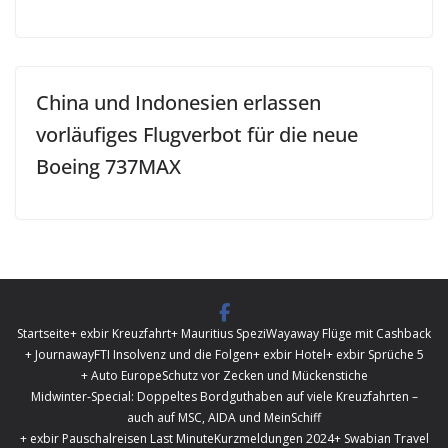
China und Indonesien erlassen
vorläufiges Flugverbot für die neue
Boeing 737MAX
Startseite
+ exbir Kreuzfahrt
+ Mauritius Spezi
Wayaway Flüge mit Cashback
+ Journaway
FTI Insolvenz und die Folgen
+ exbir Hotel
+ exbir Sprüche 5
+ Auto Europe
Schutz vor Zecken und Mückenstiche
Midwinter-Special: Doppeltes Bordguthaben auf viele Kreuzfahrten –
auch auf MSC, AIDA und MeinSchiff
+ exbir Pauschalreisen Last Minute
Kurzmeldungen 2024
+ Swabian Travel