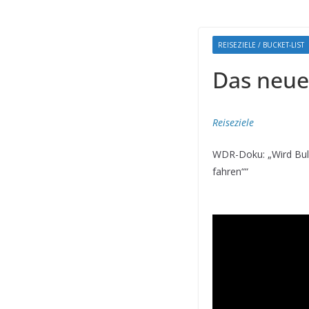
REISEZIELE / BUCKET-LIST
Das neue
Reiseziele
WDR-Doku: „Wird Bulga
fahren““