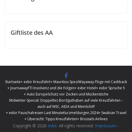
Giftliste des AA
Startseite
+ exbir Kreuzfahrt
+ Mauritius Spezi
Wayaway Flüge mit Cashback
+ Journaway
FTI Insolvenz und die Folgen
+ exbir Hotel
+ exbir Sprüche 5
+ Auto Europe
Schutz vor Zecken und Mückenstiche
Midwinter-Special: Doppeltes Bordguthaben auf viele Kreuzfahrten –
auch auf MSC, AIDA und MeinSchiff
+ exbir Pauschalreisen Last Minute
Kurzmeldungen 2024
+ Swabian Travel
+ Übersicht: Tipps Kreuzfahrten
+ Brussels Airlines
Copyright © 2026
exbir
. All rights reserved.
Impressum
-