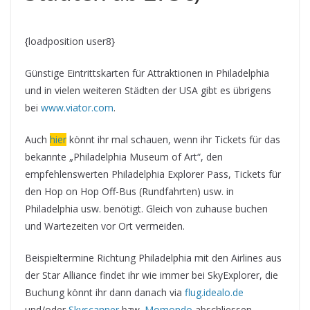
{loadposition user8}
Günstige Eintrittskarten für Attraktionen in Philadelphia
und in vielen weiteren Städten der USA gibt es übrigens
bei
www.viator.com
.
Auch
hier
könnt ihr mal schauen, wenn ihr Tickets für das
bekannte „Philadelphia Museum of Art“, den
empfehlenswerten Philadelphia Explorer Pass, Tickets für
den Hop on Hop Off-Bus (Rundfahrten) usw. in
Philadelphia usw. benötigt. Gleich von zuhause buchen
und Wartezeiten vor Ort vermeiden.
Beispieltermine Richtung Philadelphia mit den Airlines aus
der Star Alliance findet ihr wie immer bei SkyExplorer, die
Buchung könnt ihr dann danach via
flug.idealo.de
und/oder
Skyscanner
bzw.
Momondo
abschliessen.