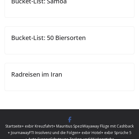
Bucket-List: Samoa
Bucket-List: 50 Biersorten
Radreisen im Iran
Startseite
+ exbir Kreuzfahrt
+ Mauritius Spezi
Wayaway Flüge mit Cashback
+ Journaway
FTI Insolvenz und die Folgen
+ exbir Hotel
+ exbir Sprüche 5