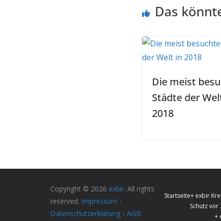
Das könnte
Die meist bes
Städte der Welt
2018
Copyright © 2026
exbir
. All rights
Startseite
+ exbir Kre
reserved.
Impressum
-
Schutz vor
Datenschutzerklärung
-
AGB
+ 