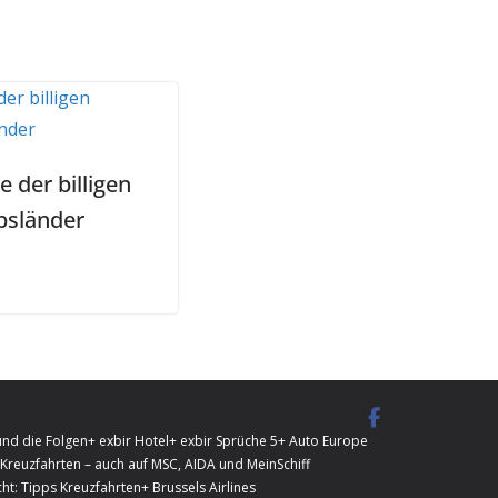
te der billigen
bsländer
und die Folgen
+ exbir Hotel
+ exbir Sprüche 5
+ Auto Europe
Kreuzfahrten – auch auf MSC, AIDA und MeinSchiff
ht: Tipps Kreuzfahrten
+ Brussels Airlines