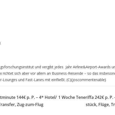
l
ngsforschungsinstitut und vergibt jedes Jahr Airline&Airport-Awards un
x richtet sich aber vor allem an Business-Reisende – so das insbeso
ger-Lounges und Fast-Lanes mit einfließt. (C){joscommentenable}
tminute 144€ p. P. – 4* Hotel/
1 Woche Teneriffa 242€ p. P. 
Transfer, Zug-zum-Flug
stück, Flüge, 