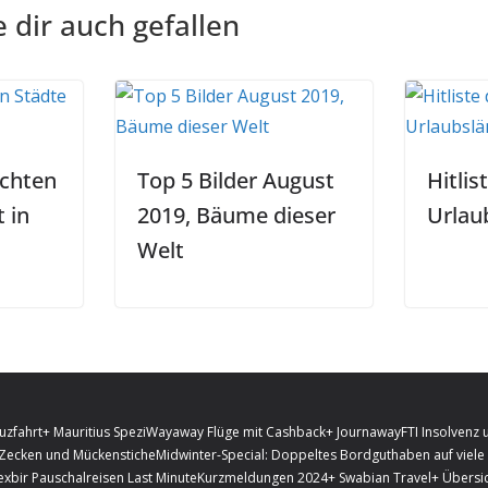
 dir auch gefallen
uchten
Top 5 Bilder August
Hitlis
 in
2019, Bäume dieser
Urlau
Welt
uzfahrt
+ Mauritius Spezi
Wayaway Flüge mit Cashback
+ Journaway
FTI Insolvenz 
 Zecken und Mückenstiche
Midwinter-Special: Doppeltes Bordguthaben auf viele 
exbir Pauschalreisen Last Minute
Kurzmeldungen 2024
+ Swabian Travel
+ Übersic