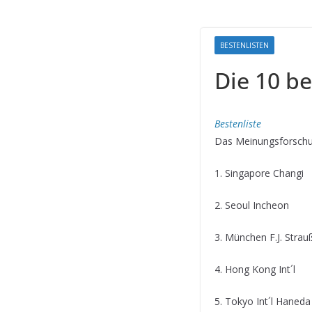
BESTENLISTEN
Die 10 be
Bestenliste
Das Meinungsforschung
1. Singapore Changi
2. Seoul Incheon
3. München F.J. Strau
4. Hong Kong Int´l
5. Tokyo Int´l Haneda