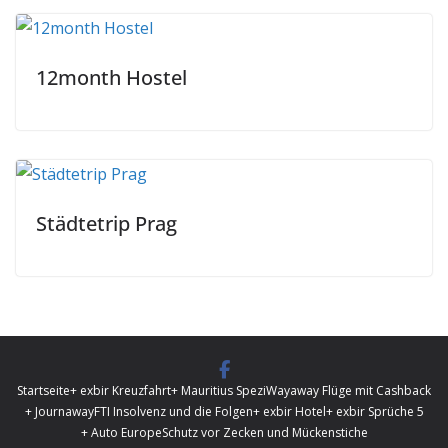
12month Hostel
Städtetrip Prag
Startseite
+ exbir Kreuzfahrt
+ Mauritius Spezi
Wayaway Flüge mit Cashback
+ Journaway
FTI Insolvenz und die Folgen
+ exbir Hotel
+ exbir Sprüche 5
+ Auto Europe
Schutz vor Zecken und Mückenstiche