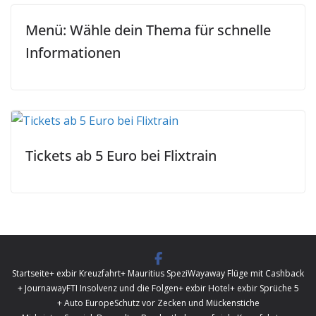
Menü: Wähle dein Thema für schnelle
Informationen
Tickets ab 5 Euro bei Flixtrain
Startseite
+ exbir Kreuzfahrt
+ Mauritius Spezi
Wayaway Flüge mit Cashback
+ Journaway
FTI Insolvenz und die Folgen
+ exbir Hotel
+ exbir Sprüche 5
+ Auto Europe
Schutz vor Zecken und Mückenstiche