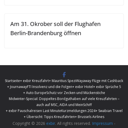
Am 31. Okrober soll der Flughafen
Berlin-Brandenburg öffnen
Startseite
+ exbir Kreuzfahrt
+ Mauritius Spezi
Wayaway Flüge mit Cashback
+ Journaway
FTI Insolvenz und die Folgen
+ exbir Hotel
+ exbir Sprüche 5
+ Auto Europe
Schutz vor Zecken und Mückenstiche
Midwinter-Special: Doppeltes Bordguthaben auf viele Kreuzfahrten –
auch auf MSC, AIDA und MeinSchiff
+ exbir Pauschalreisen Last Minute
Kurzmeldungen 2024
+ Swabian Travel
+ Übersicht: Tipps Kreuzfahrten
+ Brussels Airlines
Copyright © 2026
exbir
. All rights reserved.
Impressum
-