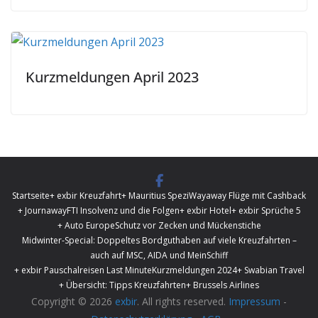
Kurzmeldungen April 2023
Startseite
+ exbir Kreuzfahrt
+ Mauritius Spezi
Wayaway Flüge mit Cashback
+ Journaway
FTI Insolvenz und die Folgen
+ exbir Hotel
+ exbir Sprüche 5
+ Auto Europe
Schutz vor Zecken und Mückenstiche
Midwinter-Special: Doppeltes Bordguthaben auf viele Kreuzfahrten –
auch auf MSC, AIDA und MeinSchiff
+ exbir Pauschalreisen Last Minute
Kurzmeldungen 2024
+ Swabian Travel
+ Übersicht: Tipps Kreuzfahrten
+ Brussels Airlines
Copyright © 2026
exbir
. All rights reserved.
Impressum
-