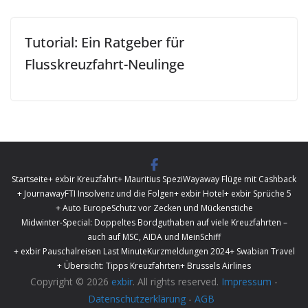
Tutorial: Ein Ratgeber für
Flusskreuzfahrt-Neulinge
Startseite
+ exbir Kreuzfahrt
+ Mauritius Spezi
Wayaway Flüge mit Cashback
+ Journaway
FTI Insolvenz und die Folgen
+ exbir Hotel
+ exbir Sprüche 5
+ Auto Europe
Schutz vor Zecken und Mückenstiche
Midwinter-Special: Doppeltes Bordguthaben auf viele Kreuzfahrten –
auch auf MSC, AIDA und MeinSchiff
+ exbir Pauschalreisen Last Minute
Kurzmeldungen 2024
+ Swabian Travel
+ Übersicht: Tipps Kreuzfahrten
+ Brussels Airlines
Copyright © 2026
exbir
. All rights reserved.
Impressum
-
Datenschutzerklärung
-
AGB