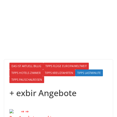
DAS IST AKTUELL BILLIG
TIPPS FLÜGE EUROPA/WELTWEIT
TIPPS HOTELS ZIMMER
TIPPS KREUZFAHRTEN
TIPPS LASTMINUTE
TIPPS PAUSCHALREISEN
+ exbir Angebote
⇒ ⇒