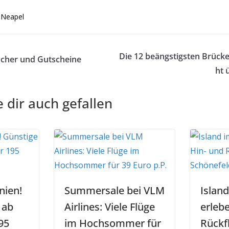
 Neapel
Die 12 beängstigsten Brücken
ucher und Gutscheine
ht 
 dir auch gefallen
nien!
Summersale bei VLM
Islan
 ab
Airlines: Viele Flüge
erleb
95
im Hochsommer für
Rückfl