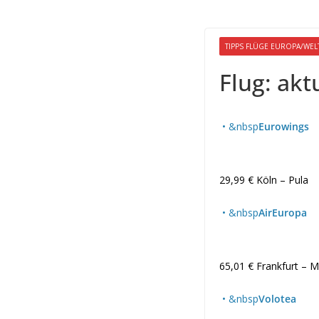
TIPPS FLÜGE EUROPA/WEL
Flug: akt
• &nbsp
Eurowings
29,99 € Köln – Pula
• &nbsp
AirEuropa
65,01 € Frankfurt – M
• &nbsp
Volotea