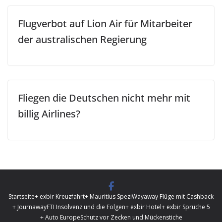
Flugverbot auf Lion Air für Mitarbeiter
der australischen Regierung
Fliegen die Deutschen nicht mehr mit
billig Airlines?
Startseite
+ exbir Kreuzfahrt
+ Mauritius Spezi
Wayaway Flüge mit Cashback
+ Journaway
FTI Insolvenz und die Folgen
+ exbir Hotel
+ exbir Sprüche 5
+ Auto Europe
Schutz vor Zecken und Mückenstiche