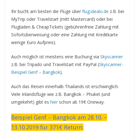
Ihr bucht am besten die Flüge über
flug.idealo.de
z.B. bei
MyTrip oder Travelstart (mitt Mastercard) oder bei
Flugladen & CheapTickets (gebührenfreie Zahlung mit
Sofortüberweisung oder eine Zahlung mit Kreditkarte
wenige Euro Aufpreis).
Auch möglich ist meistens eine Buchung via
Skyscanner
z.B. bei Tripado und Travelstart mit PayPal (
Skyscanner-
Beispiel Genf – Bangkok
).
Auch das Reisen innerhalb Thailands ist erschwinglich.
Viele Inlandsflüge wie z.B. Bangkok – Phuket (und
umgekehrt) gibt es
hier
schon ab 19€ Oneway.
Beispiel Genf – Bangkok am 28.10. –
13.10.2019 für 371€ Return: