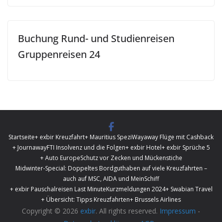
Buchung Rund- und Studienreisen
Gruppenreisen 24
Startseite
+ exbir Kreuzfahrt
+ Mauritius Spezi
Wayaway Flüge mit Cashback
+ Journaway
FTI Insolvenz und die Folgen
+ exbir Hotel
+ exbir Sprüche 5
+ Auto Europe
Schutz vor Zecken und Mückenstiche
Midwinter-Special: Doppeltes Bordguthaben auf viele Kreuzfahrten –
auch auf MSC, AIDA und MeinSchiff
+ exbir Pauschalreisen Last Minute
Kurzmeldungen 2024
+ Swabian Travel
+ Übersicht: Tipps Kreuzfahrten
+ Brussels Airlines
Copyright © 2026
exbir
. All rights reserved.
Impressum
-