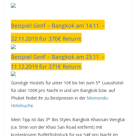
Beispiel Genf – Bangkok am 14.11. –
22.11.2019 für 370€ Return:
Beispiel Genf – Bangkok am 23.11. –
11.12.2019 für 371€ Return:
Günstige Hostels für unter 10€ bis hin zum 5* Luxushotel
für über 100€ pro Nacht in und um Bangkok bzw. auf
Phuket findet ihr zu Bestpreisen in der
Momondo-
Hotelsuche
.
Mein Tipp ist das 3* Ibis Styles Bangkok Khaosan Viengtai
(ca. 5min von der Khao San Road entfernt) mit
kostenlosem Buffetfrühstück für nur 54€ pro Nacht im