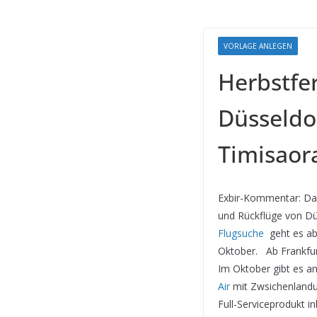
VORLAGE ANLEGEN
Herbstfer
Düsseldo
Timisaora
Exbir-Kommentar: Das 
und Rückflüge von Dü
Flugsuche
geht es ab
Oktober. Ab Frankfurt
Im Oktober gibt es an
Air
mit Zwsichenlandun
Full-Serviceprodukt i