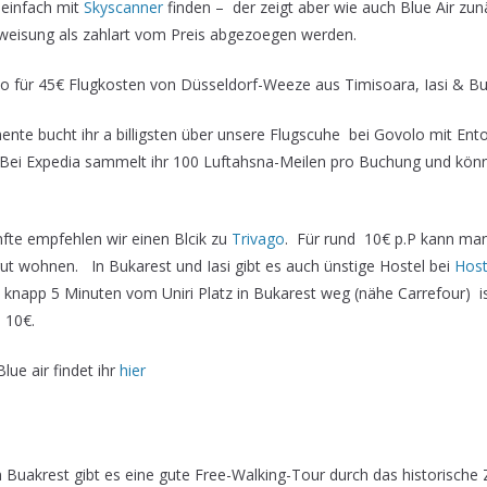
einfach mit
Skyscanner
finden – der zeigt aber wie auch Blue Air zun
weisung als zahlart vom Preis abgezoegen werden.
so für 45€ Flugkosten von Düsseldorf-Weeze aus Timisoara, Iasi & Bu
ente bucht ihr a billigsten über unsere Flugscuhe bei Govolo mit Ent
Bei Expedia sammelt ihr 100 Luftahsna-Meilen pro Buchung und könnt
fte empfehlen wir einen Blcik zu
Trivago
. Für rund 10€ p.P kann ma
t wohnen. In Bukarest und Iasi gibt es auch ünstige Hostel bei
Host
 knapp 5 Minuten vom Uniri Platz in Bukarest weg (nähe Carrefour) i
 10€.
Blue air findet ihr
hier
 Buakrest gibt es eine gute Free-Walking-Tour durch das historische