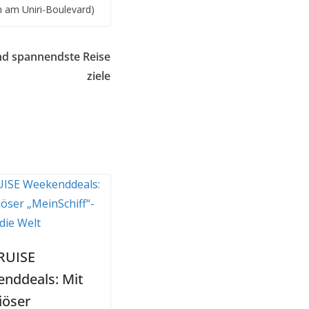
n am Uniri-Boulevard)
und spannendste Reise
ziele
RUISE
nddeals: Mit
iöser