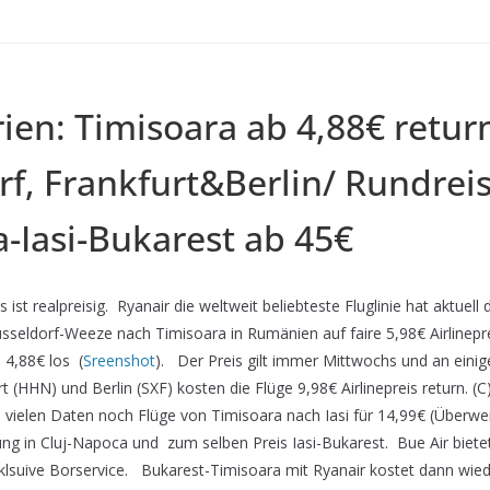
ien: Timisoara ab 4,88€ retur
rf, Frankfurt&Berlin/ Rundrei
-Iasi-Bukarest ab 45€
ist realpreisig.
Ryanair die weltweit beliebteste Fluglinie hat aktuell 
sseldorf-Weeze nach Timisoara in Rumänien auf faire 5,98€ Airlinepr
 4,88€ los (
Sreenshot
). Der Preis gilt immer Mittwochs und an eini
 (HHN) und Berlin (SXF) kosten die Flüge 9,98€ Airlinepreis return. (C
 vielen Daten noch Flüge von Timisoara nach Iasi für 14,99€ (Überwei
g in Cluj-Napoca und zum selben Preis Iasi-Bukarest. Bue Air bietet 
nklsuive Borservice. Bukarest-Timisoara mit Ryanair kostet dann wied