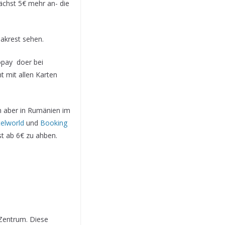
ächst 5€ mehr an- die
akrest sehen.
opay doer bei
 mit allen Karten
n aber in Rumänien im
elworld
und
Booking
st ab 6€ zu ahben.
 Zentrum. Diese