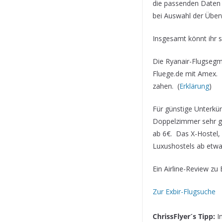
die passenden Daten 
bei Auswahl der Über
Insgesamt könnt ihr 
Die Ryanair-Flugsegm
Fluege.de mit Amex. 
zahen. (
Erklärung
)
Für günstige Unterkün
Doppelzimmer sehr gu
ab 6€. Das X-Hostel,
Luxushostels ab etwa
Ein Airline-Review zu 
Zur Exbir-Flugsuche
ChrissFlyer´s Tipp:
In