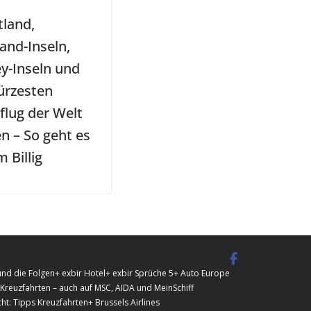
tland,
and-Inseln,
y-Inseln und
ürzesten
flug der Welt
n – So geht es
 Billig
und die Folgen
+ exbir Hotel
+ exbir Sprüche 5
+ Auto Europe
Kreuzfahrten – auch auf MSC, AIDA und MeinSchiff
ht: Tipps Kreuzfahrten
+ Brussels Airlines