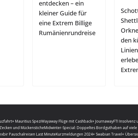
entdecken – ein
Schot
kleiner Guide für
Shettl
eine Extrem Billige
Orkne
Rumänienrundreise
den k
Linien
erlebe
Extrem
uzfahrt
+ Mauritius Spezi
Wayaway Flüge mit Cashback
+ Journaway
FTI Insolvenz 
 Zecken und Mückenstiche
Midwinter-Special: Doppeltes Bordguthaben auf viele 
exbir Pauschalreisen Last Minute
Kurzmeldungen 2024
+ Swabian Travel
+ Übersic