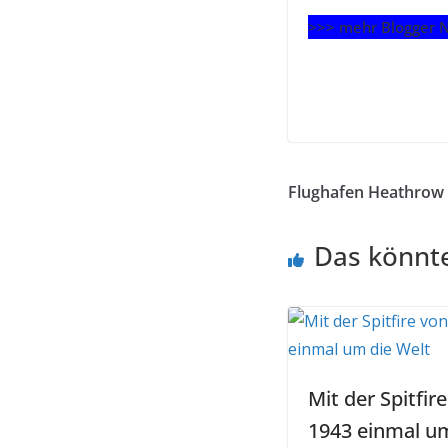
>>> mehr Blogger 
Blogger-news
Wwweltreise
Flughafen Heathrow
Das könnte
Mit der Spitfir
1943 einmal u