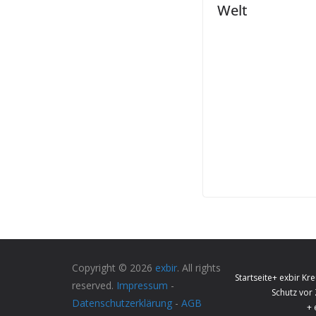
Welt
Copyright © 2026
exbir
. All rights
Startseite
+ exbir Kre
reserved.
Impressum
-
Schutz vor
Datenschutzerklärung
-
AGB
+ 