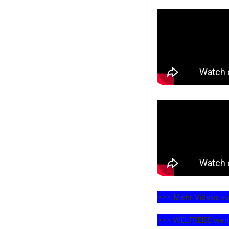
>>> Mehr Videos v
>>> WELTREISE weit