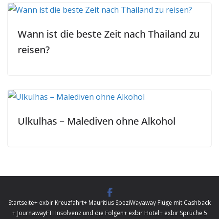
Wann ist die beste Zeit nach Thailand zu
reisen?
Ulkulhas – Malediven ohne Alkohol
Startseite
+ exbir Kreuzfahrt
+ Mauritius Spezi
Wayaway Flüge mit Cashback
+ Journaway
FTI Insolvenz und die Folgen
+ exbir Hotel
+ exbir Sprüche 5