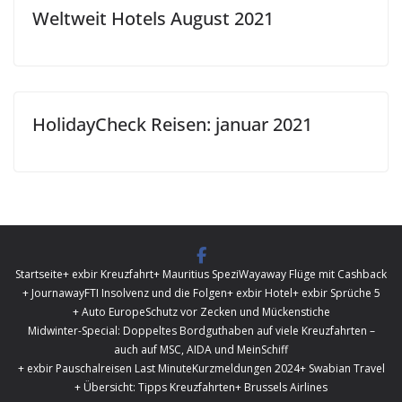
Weltweit Hotels August 2021
HolidayCheck Reisen: januar 2021
Startseite
+ exbir Kreuzfahrt
+ Mauritius Spezi
Wayaway Flüge mit Cashback
+ Journaway
FTI Insolvenz und die Folgen
+ exbir Hotel
+ exbir Sprüche 5
+ Auto Europe
Schutz vor Zecken und Mückenstiche
Midwinter-Special: Doppeltes Bordguthaben auf viele Kreuzfahrten –
auch auf MSC, AIDA und MeinSchiff
+ exbir Pauschalreisen Last Minute
Kurzmeldungen 2024
+ Swabian Travel
+ Übersicht: Tipps Kreuzfahrten
+ Brussels Airlines