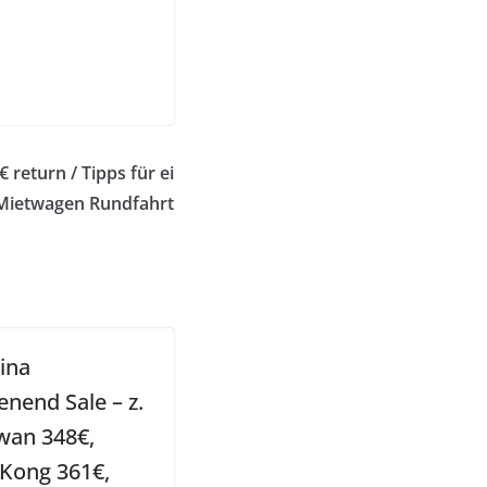
return / Tipps für ei
Mietwagen Rundfahrt
ina
nend Sale – z.
iwan 348€,
Kong 361€,