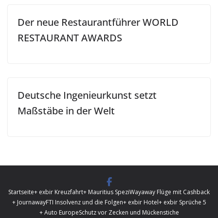
Der neue Restaurantführer WORLD
RESTAURANT AWARDS
Deutsche Ingenieurkunst setzt
Maßstäbe in der Welt
Startseite
+ exbir Kreuzfahrt
+ Mauritius Spezi
Wayaway Flüge mit Cashback
+ Journaway
FTI Insolvenz und die Folgen
+ exbir Hotel
+ exbir Sprüche 5
+ Auto Europe
Schutz vor Zecken und Mückenstiche