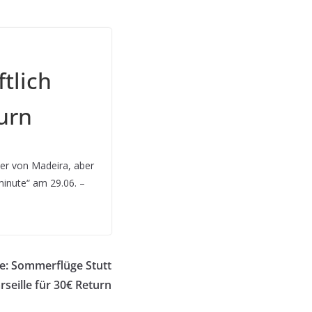
tlich
turn
ter von Madeira, aber
minute“ am 29.06. –
e: Sommerflüge Stutt
rseille für 30€ Return