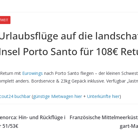
TWEIT
Urlaubsflüge auf die landschaf
 Insel Porto Santo für 108€ Re
€ Return mit
Eurowings
nach Porto Santo fliegen – der kleinen Schwes
omplett anders. Bordservice & 23kg Gepäck inklusive. Verfügbar „last
scout24 buchbar
(
günstige Mietwagen hier
+
Unterkünfte hier
)
orca: Hin- und Rückflüge i
Französische Mittelmeerküst
ür 51/53€
gart-Ma