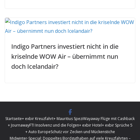
Indigo Partners investiert nicht in die
kriselnde WOW Air – übernimmt nun
doch Icelandair?
Startseite
+ exbir Kreuzfahrt
+ Mauritius Spezi
Wayaway Flüge mit Cashback
+ Journaway
FTI Insolvenz und die Folgen
+ exbir Hotel
+ exbir Sprüche 5
+ Auto Europe
Schutz vor Zecken und Mückenstiche
Midwinter-Special: Doppeltes Bordguthaben auf viele Kreuzfahrten –