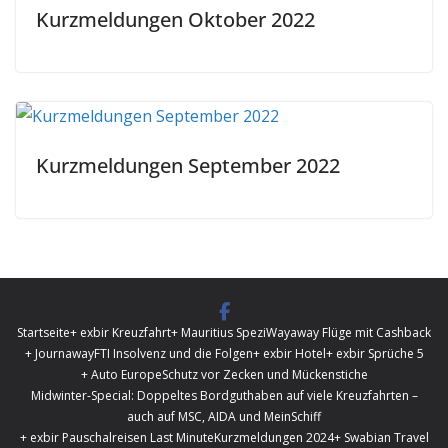
Kurzmeldungen Oktober 2022
Kurzmeldungen September 2022
Startseite
+ exbir Kreuzfahrt
+ Mauritius Spezi
Wayaway Flüge mit Cashback
+ Journaway
FTI Insolvenz und die Folgen
+ exbir Hotel
+ exbir Sprüche 5
+ Auto Europe
Schutz vor Zecken und Mückenstiche
Midwinter-Special: Doppeltes Bordguthaben auf viele Kreuzfahrten –
auch auf MSC, AIDA und MeinSchiff
+ exbir Pauschalreisen Last Minute
Kurzmeldungen 2024
+ Swabian Travel