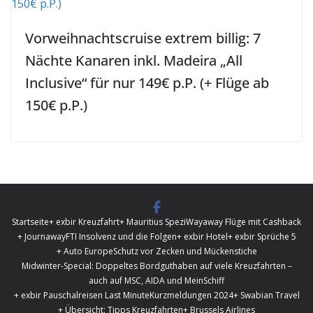
Vorweihnachtscruise extrem billig: 7
Nächte Kanaren inkl. Madeira „All
Inclusive“ für nur 149€ p.P. (+ Flüge ab
150€ p.P.)
Startseite
+ exbir Kreuzfahrt
+ Mauritius Spezi
Wayaway Flüge mit Cashback
+ Journaway
FTI Insolvenz und die Folgen
+ exbir Hotel
+ exbir Sprüche 5
+ Auto Europe
Schutz vor Zecken und Mückenstiche
Midwinter-Special: Doppeltes Bordguthaben auf viele Kreuzfahrten –
auch auf MSC, AIDA und MeinSchiff
+ exbir Pauschalreisen Last Minute
Kurzmeldungen 2024
+ Swabian Travel
+ Übersicht: Tipps Kreuzfahrten
+ Brussels Airlines