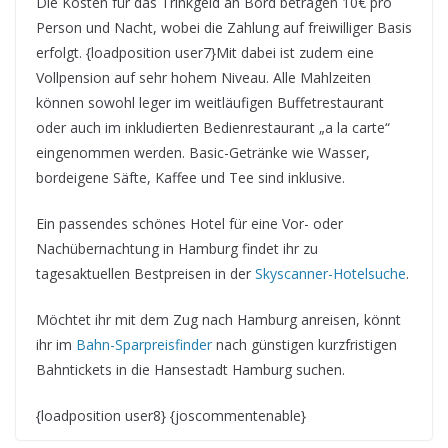
Die Kosten für das Trinkgeld an Bord betragen 10€ pro
Person und Nacht, wobei die Zahlung auf freiwilliger Basis
erfolgt. {loadposition user7}Mit dabei ist zudem eine
Vollpension auf sehr hohem Niveau. Alle Mahlzeiten
können sowohl leger im weitläufigen Buffetrestaurant
oder auch im inkludierten Bedienrestaurant „a la carte“
eingenommen werden. Basic-Getränke wie Wasser,
bordeigene Säfte, Kaffee und Tee sind inklusive.
Ein passendes schönes Hotel für eine Vor- oder
Nachübernachtung in Hamburg findet ihr zu
tagesaktuellen Bestpreisen in der
Skyscanner-Hotelsuche
.
Möchtet ihr mit dem Zug nach Hamburg anreisen, könnt
ihr im
Bahn-Sparpreisfinder
nach günstigen kurzfristigen
Bahntickets in die Hansestadt Hamburg suchen.
{loadposition user8} {joscommentenable}