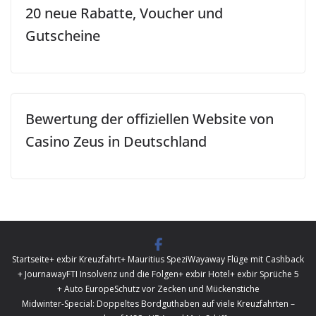
20 neue Rabatte, Voucher und
Gutscheine
Bewertung der offiziellen Website von
Casino Zeus in Deutschland
Startseite
+ exbir Kreuzfahrt
+ Mauritius Spezi
Wayaway Flüge mit Cashback
+ Journaway
FTI Insolvenz und die Folgen
+ exbir Hotel
+ exbir Sprüche 5
+ Auto Europe
Schutz vor Zecken und Mückenstiche
Midwinter-Special: Doppeltes Bordguthaben auf viele Kreuzfahrten –