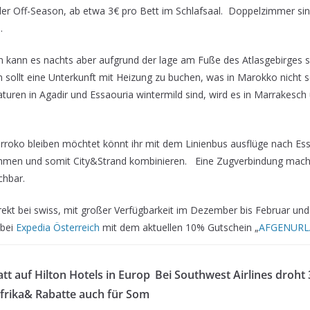
 der Off-Season, ab etwa 3€ pro Bett im Schlafsaal. Doppelzimmer si
.
 kann es nachts aber aufgrund der lage am Fuße des Atlasgebirges s
n sollt eine Unterkunft mit Heizung zu buchen, was in Marokko nicht se
uren in Agadir und Essaouria wintermild sind, wird es in Marrakesch
arroko bleiben möchtet könnt ihr mit dem Linienbus ausflüge nach Es
ehmen und somit City&Strand kombinieren. Eine Zugverbindung mach
chbar.
direkt bei swiss, mit großer Verfügbarkeit im Dezember bis Februar und
bei
Expedia Österreich
mit dem aktuellen 10% Gutschein „
AFGENUR
tt auf Hilton Hotels in Europ
Bei Southwest Airlines droht 
frika& Rabatte auch für Som