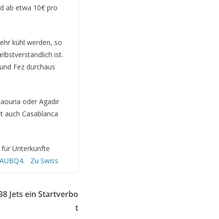
nd ab etwa 10€ pro
ehr kühl werden, so
lbstverständlich ist.
 und Fez durchaus
saouria oder Agadir
t auch Casablanca
 für Unterkünfte
LAUBQ4
.
Zu Swiss
38 Jets ein Startverbo
t