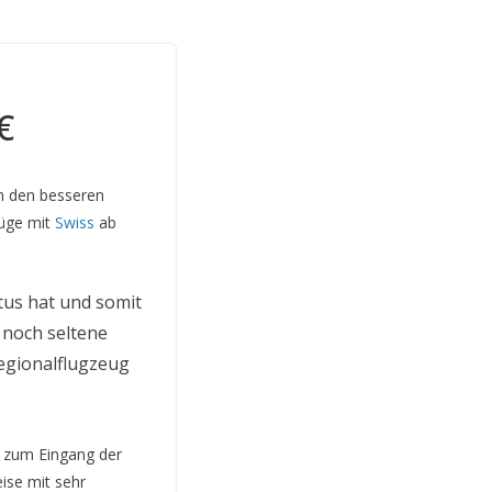
€
in den besseren
lüge mit
Swiss
ab
atus hat und somit
 noch seltene
Regionalflugzeug
um zum Eingang der
ise mit sehr