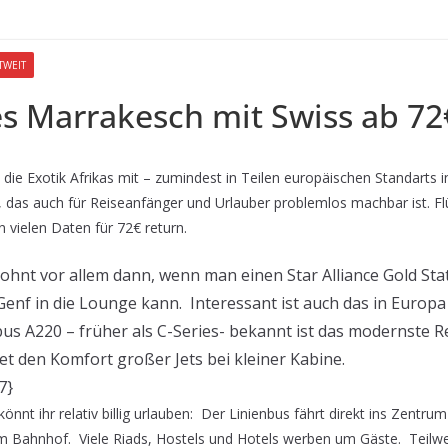
TWEIT
s Marrakesch mit Swiss ab 72
die Exotik Afrikas mit – zumindest in Teilen europäischen Standarts 
l, das auch für Reiseanfänger und Urlauber problemlos machbar ist. F
n vielen Daten für 72€ return.
 lohnt vor allem dann, wenn man einen Star Alliance Gold St
Genf in die Lounge kann. Interessant ist auch das in Europa
bus A220 – früher als C-Series- bekannt ist das modernste 
t den Komfort großer Jets bei kleiner Kabine.
7}
önnt ihr relativ billig urlauben: Der Linienbus fährt direkt ins Zentr
 Bahnhof. Viele Riads, Hostels und Hotels werben um Gäste. Teilwe