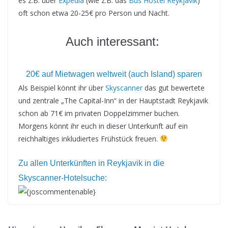
es z.B. über
Expedia
(wie z.B. das
Bus Hostel Reykjavik
)
oft schon etwa 20-25€ pro Person und Nacht.
Auch interessant:
20€ auf Mietwagen weltweit (auch Island) sparen
Als Beispiel könnt ihr über
Skyscanner
das gut bewertete
und zentrale „The Capital-Inn“ in der Hauptstadt Reykjavik
schon ab 71€ im privaten Doppelzimmer buchen.
Morgens könnt ihr euch in dieser Unterkunft auf ein
reichhaltiges inkludiertes Frühstück freuen.
Zu allen Unterkünften in Reykjavik in die
Skyscanner-Hotelsuche:
{joscommentenable}