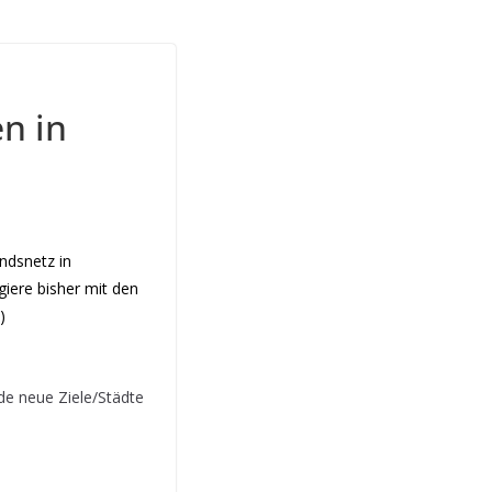
n in
ndsnetz in
giere bisher mit den
)
e neue Ziele/Städte