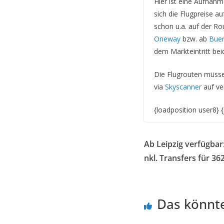
Hier ist eine Aufnahm
sich die Flugpreise 
schon u.a. auf der R
Oneway
bzw. ab
Buen
dem Markteintritt beid
Die Flugrouten müsse
via
Skyscanner
auf ve
{loadposition user8}
Ab Leipzig verfügbar
nkl. Transfers für 362
Das könnte