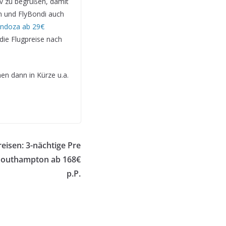
iv zu begrüßen, damit
n und FlyBondi auch
endoza ab 29€
die Flugpreise nach
n dann in Kürze u.a.
isen: 3-nächtige Pre
-Southampton ab 168€
p.P.