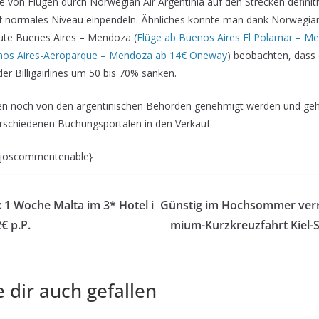
e von Flügen durch Norwegian Air Argentinia auf den Strecken definit
auf normales Niveau einpendeln. Ähnliches konnte man dank Norwegia
oute Buenes Aires – Mendoza (
Flüge ab Buenos Aires El Polamar – M
os Aires-Aeroparque – Mendoza ab 14€ Oneway
) beobachten, dass 
er Billigairlines um 50 bis 70% sanken.
n noch von den argentinischen Behörden genehmigt werden und gehe
rschiedenen Buchungsportalen in den Verkauf.
 {joscommentenable}
: 1 Woche Malta im 3* Hotel i
Günstig im Hochsommer verre
€ p.P.
mium-Kurzkreuzfahrt Kiel
 dir auch gefallen