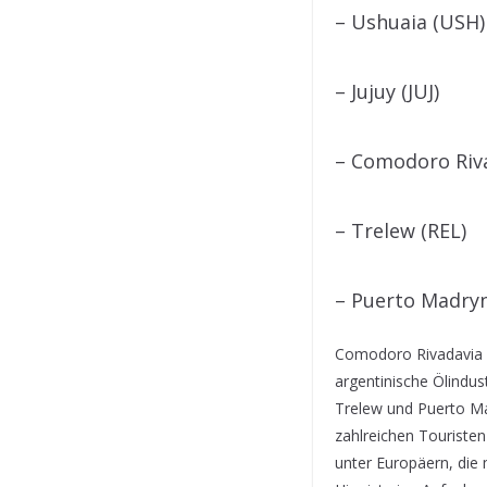
– Ushuaia (USH)
– Jujuy (JUJ)
– Comodoro Riva
– Trelew (REL)
– Puerto Madry
Comodoro Rivadavia i
argentinische Ölindus
Trelew und Puerto Ma
zahlreichen Touristen
unter Europäern, die m