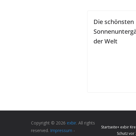
Die schönsten
Sonnenunterg
der Welt
Copyright © 2026
exbir
. All rights
Startseite
+ exbir Kre
reserved.
Impressum
-
Schutz vor