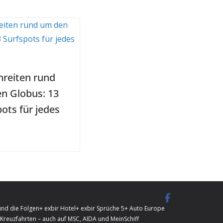
nreiten rund
n Globus: 13
ots für jedes
und die Folgen
+ exbir Hotel
+ exbir Sprüche 5
+ Auto Europe
Kreuzfahrten – auch auf MSC, AIDA und MeinSchiff