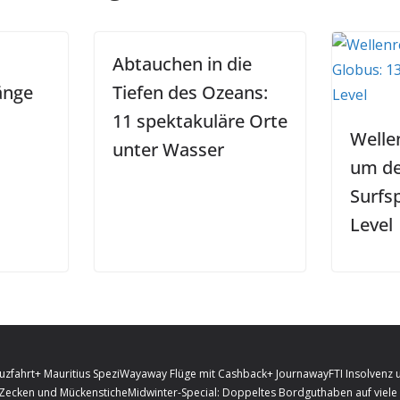
Abtauchen in die
änge
Tiefen des Ozeans:
11 spektakuläre Orte
Welle
unter Wasser
um de
Surfsp
Level
uzfahrt
+ Mauritius Spezi
Wayaway Flüge mit Cashback
+ Journaway
FTI Insolvenz 
 Zecken und Mückenstiche
Midwinter-Special: Doppeltes Bordguthaben auf viele 